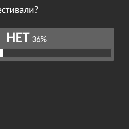
естивали?
НЕТ
36%