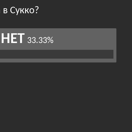
 в Сукко?
НЕТ
33.33%